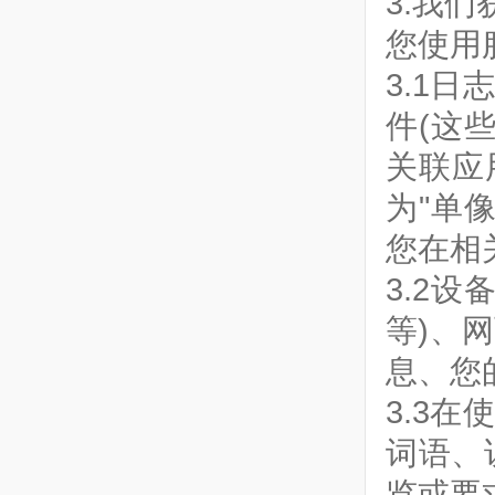
3.我
您使用
3.1
件(这些
关联应用
为"单像
您在相
3.2
等)、
息、您
3.3
词语、
览或要