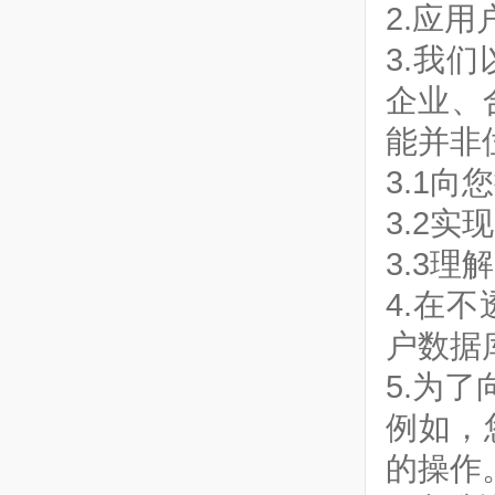
2.应
3.我
企业、
能并非
3.1
3.2
3.3
4.在
户数据
5.为
例如，
的操作